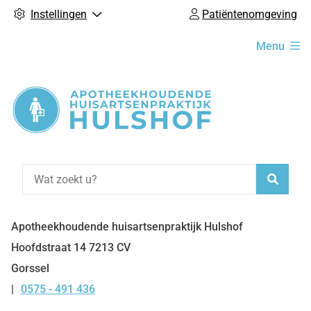
Instellingen
Patiëntenomgeving
Hoofdmenu
Menu
Zoeke
Apotheekhoudende huisartsenpraktijk Hulshof
Hoofdstraat
14
7213 CV
Gorssel
0575 - 491 436
Tel: