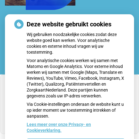
Uw
Deze website gebruikt cookies
Zorg
Wij gebruiken noodzakelijke cookies zodat deze
Online
website goed kan werken. Voor analytische
app
cookies en externe inhoud vragen wij uw
toestemming.
Voor analytische cookies werken wij samen met
Matomo en Google Analytics. Voor externe inhoud
werken wij samen met Google (Maps, Translate en
Reviews), YouTube, Vimeo, Facebook, Instagram, X
(Twitter), Qualizorg, Patiëntenvertellen en
ZorgkaartNederland. Deze partijen kunnen
gegevens zoals uw IP-adres verwerken.
U heeft geen toestemming gegeven voor
Via Cookie-instellingen onderaan de website kunt u
externe inhoud
die nodig is om dit te zien.
op ieder moment uw toestemming intrekken of
aanpassen.
Cookie-instellingen wijzigen
Lees meer over onze Privacy- en
Cookieverklaring.