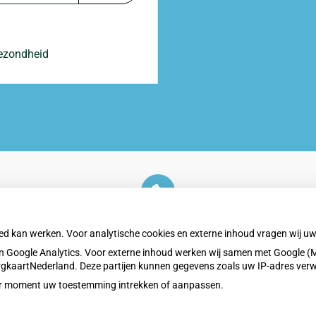
gezondheid
U heeft geen toestemming gegeven voor
externe inhoud
die nodig is om dit te zien.
oed kan werken. Voor analytische cookies en externe inhoud vragen wij 
Cookie-instellingen wijzigen
 Google Analytics. Voor externe inhoud werken wij samen met Google (M
ZorgkaartNederland. Deze partijen kunnen gegevens zoals uw IP-adres ver
eder moment uw toestemming intrekken of aanpassen.