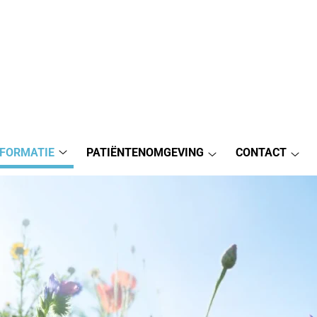
NFORMATIE
PATIËNTENOMGEVING
CONTACT
Praktijkinformatie
Patiëntenomgeving
Cont
submenu
submenu
sub