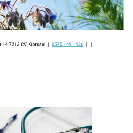
t
14
7213 CV
Gorssel
0575 - 491 436
Tel: