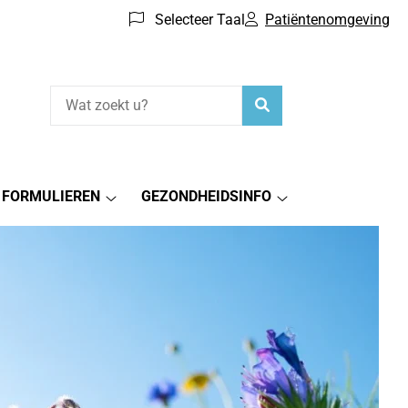
Selecteer Taal
Patiëntenomgeving
Zoeken
FORMULIEREN
GEZONDHEIDSINFO
act
Formulieren
Gezondheidsinfo
menu
submenu
submenu