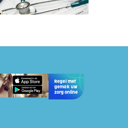
Regel met
gemak uw
zorg online