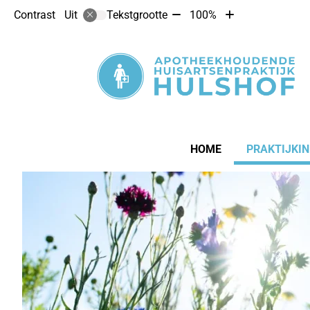
Tekst
Tekst
Contrast
Tekstgrootte
100%
Uit
verkleinen
vergroten
met
met
10%
10%
Hoofdmenu
HOME
PRAKTIJKI