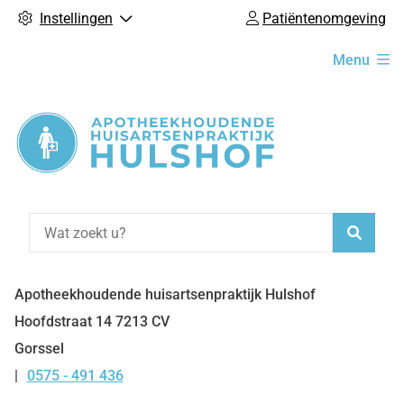
Instellingen
Patiëntenomgeving
Hoofdmenu
Menu
Zoeke
Apotheekhoudende huisartsenpraktijk Hulshof
Hoofdstraat
14
7213 CV
Gorssel
0575 - 491 436
Tel: