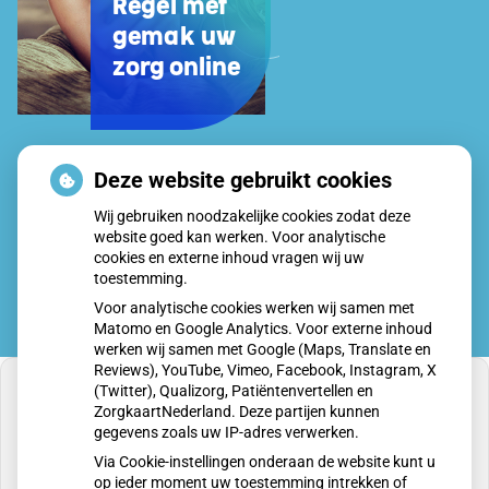
Regel met
gemak uw
zorg online
Uw
Deze website gebruikt cookies
Zorg
Wij gebruiken noodzakelijke cookies zodat deze
Online
website goed kan werken. Voor analytische
app
cookies en externe inhoud vragen wij uw
toestemming.
Voor analytische cookies werken wij samen met
Matomo en Google Analytics. Voor externe inhoud
werken wij samen met Google (Maps, Translate en
Reviews), YouTube, Vimeo, Facebook, Instagram, X
(Twitter), Qualizorg, Patiëntenvertellen en
ZorgkaartNederland. Deze partijen kunnen
gegevens zoals uw IP-adres verwerken.
U heeft geen toestemming gegeven voor
Via Cookie-instellingen onderaan de website kunt u
externe inhoud
die nodig is om dit te zien.
op ieder moment uw toestemming intrekken of