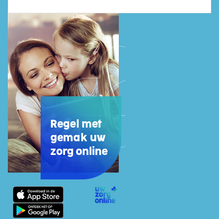
Regel met
gemak uw
zorg online
Uw
Zorg