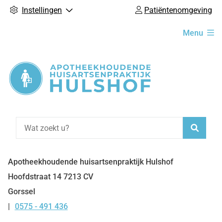
Instellingen
Patiëntenomgeving
Hoofdmenu
Menu
Zoeke
Apotheekhoudende huisartsenpraktijk Hulshof
Hoofdstraat
14
7213 CV
Gorssel
0575 - 491 436
Tel: